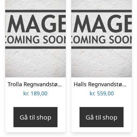
Trolla Regnvandstønde Square 203L – 501205
Halls Regnvandstønde 100 L – E04632
kr.
189,00
kr.
559,00
Gå til shop
Gå til shop